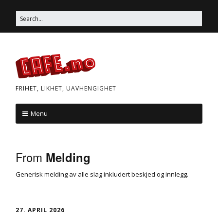
Skip
Search
to
for:
content
FRIHET, LIKHET, UAVHENGIGHET
Menu
Skip
to
From
Melding
content
Generisk melding av alle slag inkludert beskjed og innlegg.
27. APRIL 2026