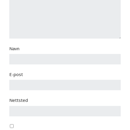
Navn
E-post
Nettsted