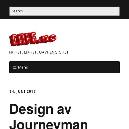
Skip
Search
to
for:
content
FRIHET, LIKHET, UAVHENGIGHET
Menu
Skip
to
content
14. JUNI 2017
Design av
Journeyman